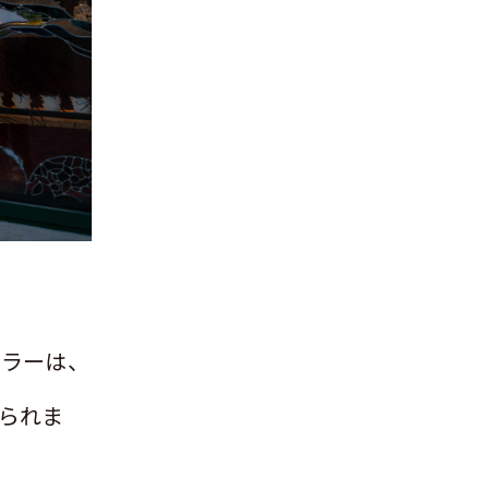
。
カラーは、
られま