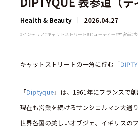
DIPTYQUE 表参道
Health & Beauty
2026.04.27
#インテリア
#キャットストリート
#ビューティー
#神宮前
#
キャットストリートの一角に佇む「
DIPT
「
Diptyque
」は、
1961
年にフランスで創
現在も営業を続けるサンジェルマン大通
世界各国の美しいオブジェ、イギリスの