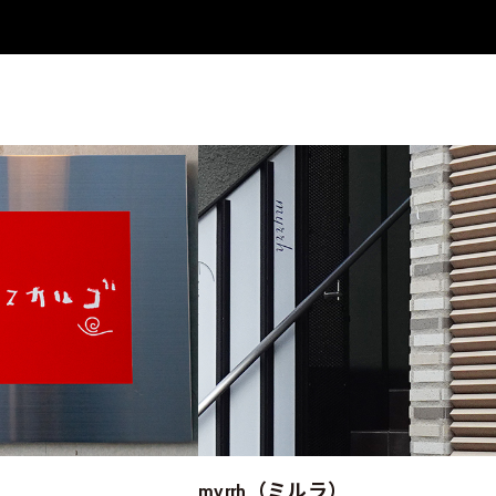
myrrh（ミルラ）